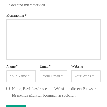
Felder sind mit
*
markiert
Kommentar
*
Name
*
Email
*
Website
Name, E-Mail-Adresse und Website in diesem Browser
für meinen nächsten Kommentar speichern.