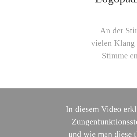
An der Sti
vielen Klang
Stimme en
In diesem Video erkl
Zungen­funktions­
und wie man diese t