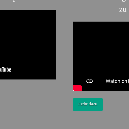
zu 
mehr dazu