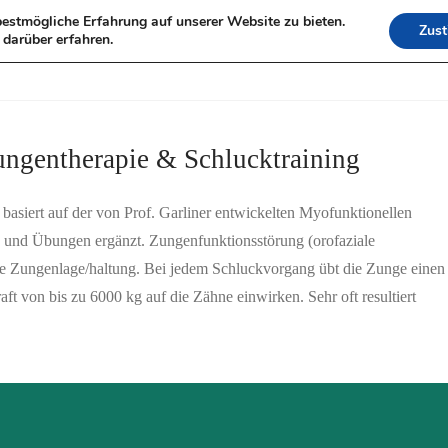
estmögliche Erfahrung auf unserer Website zu bieten.
Zus
HOME
DORIS MO
darüber erfahren.
LEISTUNGEN
ungentherapie & Schlucktraining
siert auf der von Prof. Garliner entwickelten Myofunktionellen
n und Übungen ergänzt. Zungenfunktionsstörung (orofaziale
he Zungenlage/haltung. Bei jedem Schluckvorgang übt die Zunge einen
t von bis zu 6000 kg auf die Zähne einwirken. Sehr oft resultiert