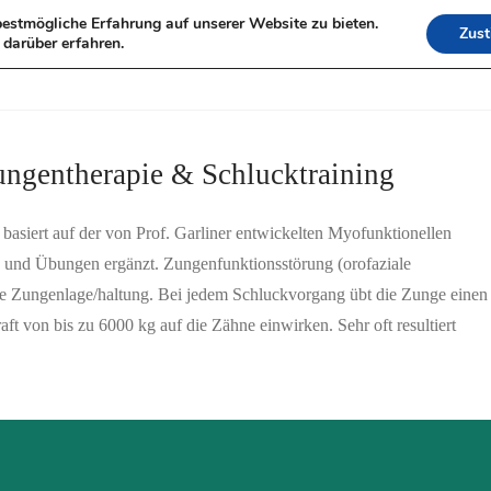
estmögliche Erfahrung auf unserer Website zu bieten.
Zus
HOME
DORIS MO
darüber erfahren.
LEISTUNGEN
ungentherapie & Schlucktraining
siert auf der von Prof. Garliner entwickelten Myofunktionellen
n und Übungen ergänzt. Zungenfunktionsstörung (orofaziale
he Zungenlage/haltung. Bei jedem Schluckvorgang übt die Zunge einen
t von bis zu 6000 kg auf die Zähne einwirken. Sehr oft resultiert