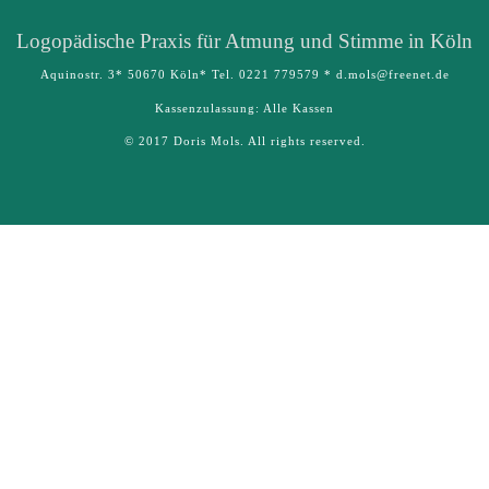
Logo­pädische Praxis für Atmung und Stimme in Köln
Aquinostr. 3* 50670 Köln* Tel. 0221 779579 * d.mols@freenet.de
Kassenzulassung: Alle Kassen
© 2017 Doris Mols. All rights reserved.