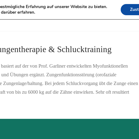
estmögliche Erfahrung auf unserer Website zu bieten.
Zus
HOME
DORIS MO
darüber erfahren.
LEISTUNGEN
ungentherapie & Schlucktraining
siert auf der von Prof. Garliner entwickelten Myofunktionellen
n und Übungen ergänzt. Zungenfunktionsstörung (orofaziale
he Zungenlage/haltung. Bei jedem Schluckvorgang übt die Zunge einen
t von bis zu 6000 kg auf die Zähne einwirken. Sehr oft resultiert