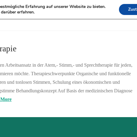
estmögliche Erfahrung auf unserer Website zu bieten.
Zus
HOME
DORIS MO
darüber erfahren.
LEISTUNGEN
rapie
n Arbeitsansatz in der Atem,- Stimm,- und Sprechtherapie für jeden,
timieren möchte. Therapieschwerpunkte Organische und funktionelle
ren und tonlosen Stimmen, Schulung eines ökonomischen und
ngstimme Behandlungskonzept Auf Basis der medizinischen Diagnose
 More